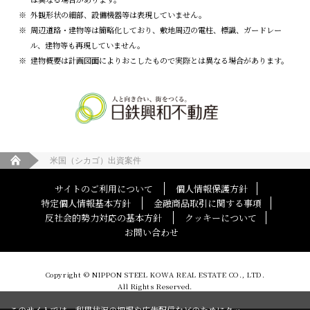
外観形状の細部、設備機器等は表現していません。
周辺道路・建物等は簡略化しており、敷地周辺の電柱、標識、ガードレー
ル、建物等も再現していません。
建物概要は計画図面によりおこしたもので実際とは異なる場合があります。
人と向き合い、街を
米国（シカゴ）出資案件
サイトのご利用について
個人情報保護方針
特定個人情報基本方針
金融商品取引に関する事項
反社会的勢力対応の基本方針
クッキーについて
お問い合わせ
Copyright © NIPPON STEEL KOWA REAL ESTATE CO., LTD.
All Rights Reserved.
このサイトでは、利用状況の把握や広告配信などのためにクッ