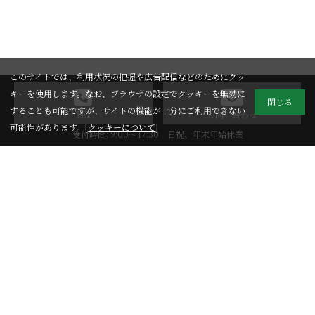
このサイトでは、利用状況の把握や広告配信などのためにクッ
キーを使用します。なお、ブラウザの設定でクッキーを無効に
閉じる
することも可能ですが、サイトの機能が十分にご利用できない
TEL
お問い合わせ
可能性があります。[
クッキーについて
]
受付時間: 9:00～17:30 日祝、年末年始休業