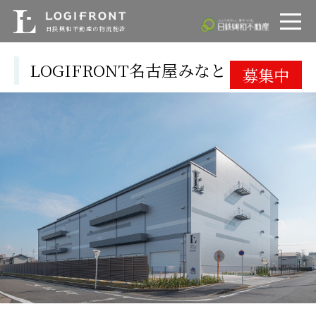
ロジフロント
LOGIFRONT
日鉄興和不動産
日鉄興和不動産の物流施設
LOGIFRONT名古屋みなと
募集中