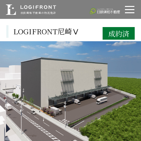
ロジフロント
LOGIFRONT
日鉄興和不動産
日鉄興和不動産の物流施設
LOGIFRONT尼崎Ⅴ
成約済