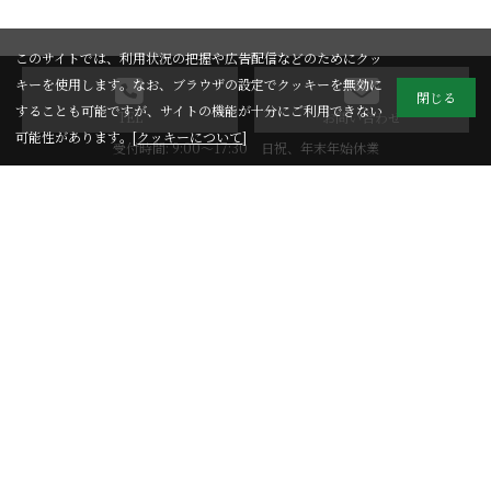
このサイトでは、利用状況の把握や広告配信などのためにクッ
キーを使用します。なお、ブラウザの設定でクッキーを無効に
閉じる
することも可能ですが、サイトの機能が十分にご利用できない
TEL
お問い合わせ
可能性があります。[
クッキーについて
]
受付時間: 9:00～17:30 日祝、年末年始休業